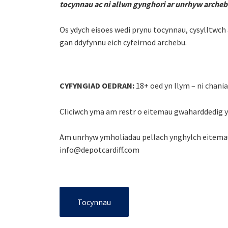
tocynnau ac ni allwn gynghori ar unrhyw arche
Os ydych eisoes wedi prynu tocynnau, cysylltwc
gan ddyfynnu eich cyfeirnod archebu.
CYFYNGIAD OEDRAN:
18+ oed yn llym – ni chaniat
Cliciwch yma am restr o eitemau gwaharddedig y
Am unrhyw ymholiadau pellach ynghylch eitemau 
info@depotcardiff.com
Tocynnau