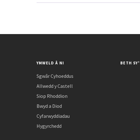
YMWELD Â NI
BETH SY
Sgwâr Cyhoeddus
Allwedd y Castell
Siop Rhoddion
Bwyd a Diod
Cyfarwyddiadau
Hygyrchedd