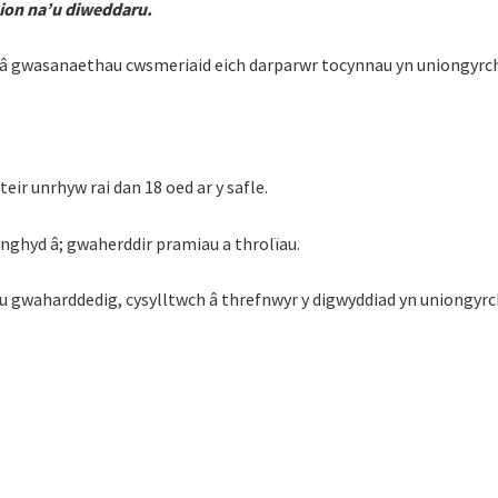
bion na’u diweddaru.
h â gwasanaethau cwsmeriaid eich darparwr tocynnau yn uniongyrc
eir unrhyw rai dan 18 oed ar y safle.
nghyd â; gwaherddir pramiau a throlïau.
gwaharddedig, cysylltwch â threfnwyr y digwyddiad yn uniongyrc