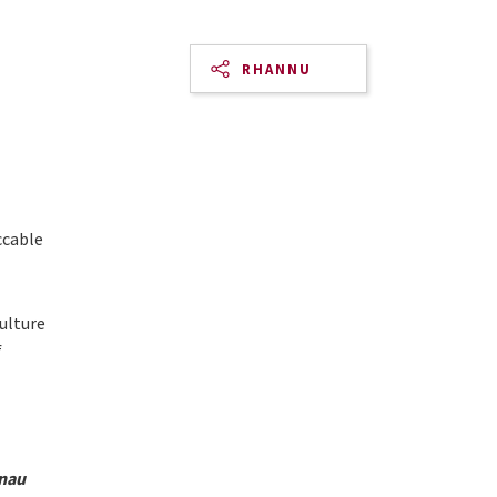
RHANNU
ccable
culture
f
nnau