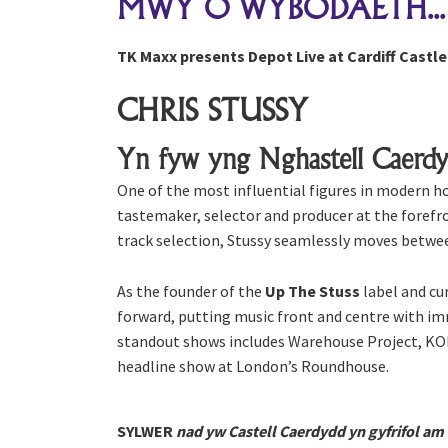
MWY O WYBODAETH...
TK Maxx presents Depot Live at Cardiff Castle
CHRIS STUSSY
Yn fyw yng Nghastell Caerd
One of the most influential figures in modern h
tastemaker, selector and producer at the forefr
track selection, Stussy seamlessly moves betwee
As the founder of the
Up The Stuss
label and cu
forward, putting music front and centre with imm
standout shows includes Warehouse Project, KOK
headline show at London’s Roundhouse.
SYLWER
nad yw Castell Caerdydd yn gyfrifol a