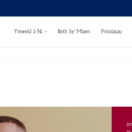
Ymweld â Ni
Beth Sy’ Mlaen
Priodasau
Gweld a Gwneud
Tocynnau
Amseroedd Agor
Teithiau Tywys
Bwyd a Diod
Siop Rhoddion
DY