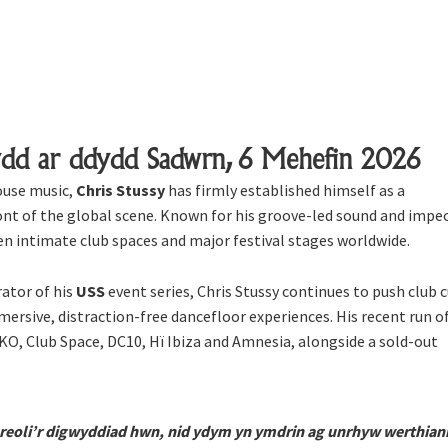
ydd ar ddydd Sadwrn, 6 Mehefin 2026
ouse music,
Chris Stussy
has firmly established himself as a
ont of the global scene. Known for his groove-led sound and impe
n intimate club spaces and major festival stages worldwide.
rator of his
USS
event series, Chris Stussy continues to push club 
ersive, distraction-free dancefloor experiences. His recent run o
O, Club Space, DC10, Hï Ibiza and Amnesia, alongside a sold-out
m reoli’r digwyddiad hwn, nid ydym yn ymdrin ag unrhyw werthia