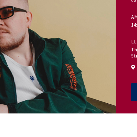
06
A
14
LL
Th
St