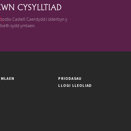
WN CYSYLLTIAD
 bostio Castell Caerdydd i dderbyn y
beth sydd ymlaen.
' MLAEN
PRIODASAU
LLOGI LLEOLIAD