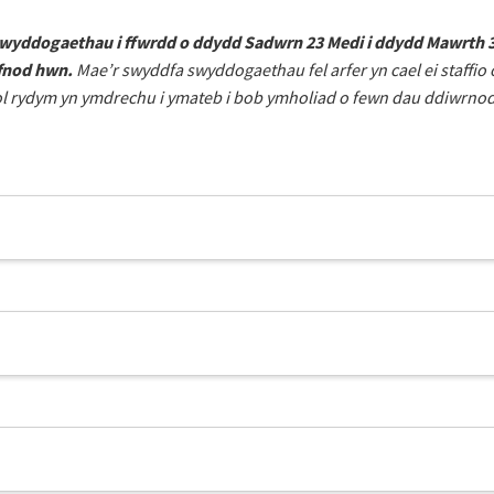
wyddogaethau i ffwrdd o ddydd Sadwrn 23 Medi i ddydd Mawrth 3 H
yfnod hwn.
Mae’r swyddfa swyddogaethau fel arfer yn cael ei staffio
inol rydym yn ymdrechu i ymateb i bob ymholiad o fewn dau ddiwrnod