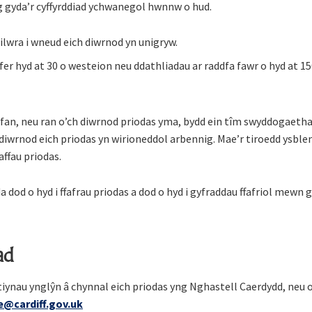
 gyda’r cyffyrddiad ychwanegol hwnnw o hud.
ilwra i wneud eich diwrnod yn unigryw.
er hyd at 30 o westeion neu ddathliadau ar raddfa fawr o hyd at 15
yfan, neu ran o’ch diwrnod priodas yma, bydd ein tîm swyddogaeth
diwrnod eich priodas yn wirioneddol arbennig. Mae’r tiroedd ysblen
affau priodas.
dod o hyd i ffafrau priodas a dod o hyd i gyfraddau ffafriol mewn g
ad
ynau ynglŷn â chynnal eich priodas yng Nghastell Caerdydd, neu 
le@cardiff.gov.uk