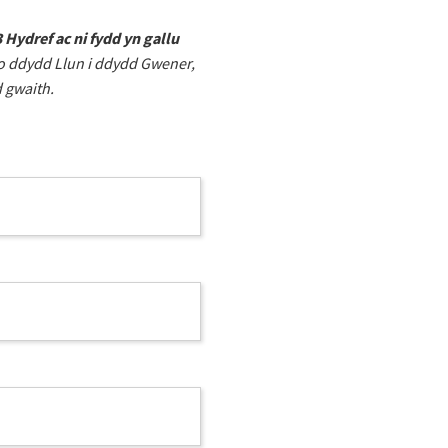
ydref ac ni fydd yn gallu
 o ddydd Llun i ddydd Gwener,
 gwaith.