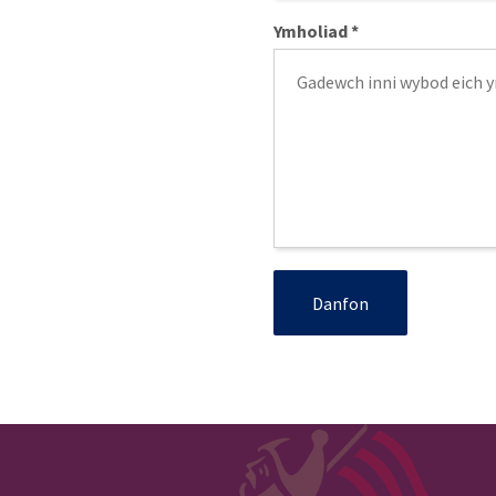
Ymholiad
*
Danfon