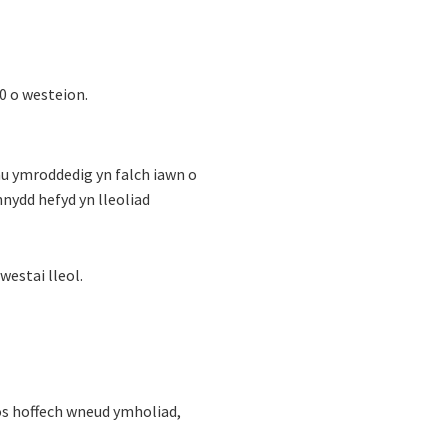
0 o westeion.
au ymroddedig yn falch iawn o
nydd hefyd yn lleoliad
westai lleol.
os hoffech wneud ymholiad,