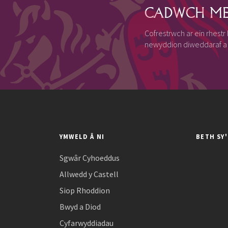
CADWCH ME
Cofrestrwch ar ein rhestr
newyddion diweddaraf a 
YMWELD Â NI
BETH SY
Sgwâr Cyhoeddus
Allwedd y Castell
Siop Rhoddion
Bwyd a Diod
Cyfarwyddiadau