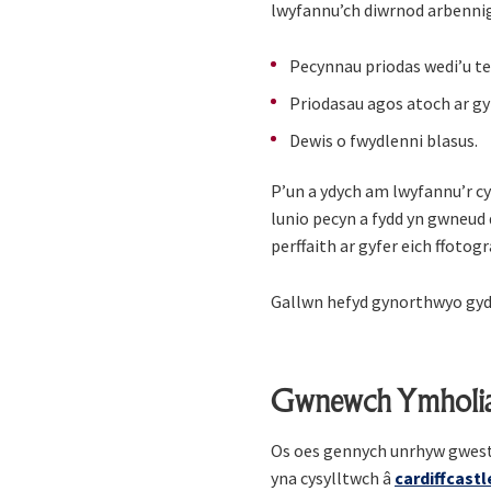
lwyfannu’ch diwrnod arbennig
Pecynnau priodas wedi’u te
Priodasau agos atoch ar gyf
Dewis o fwydlenni blasus.
P’un a ydych am lwyfannu’r c
lunio pecyn a fydd yn gwneud 
perffaith ar gyfer eich ffotogr
Gallwn hefyd gynorthwyo gyda 
Gwnewch Ymholi
Os oes gennych unrhyw gwesti
yna cysylltwch â
cardiffcast