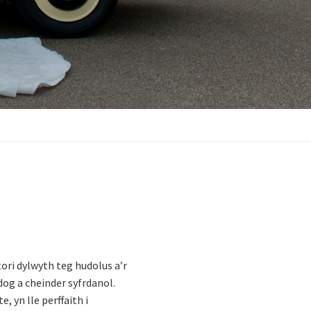
ori dylwyth teg hudolus a’r
og a cheinder syfrdanol.
 yn lle perffaith i