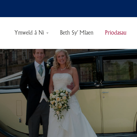
Ymweld â Ni
Beth Sy’ Mlaen
Priodasau
Gweld a Gwneud
Tocynnau
Amseroedd Agor
Teithiau Tywys
Bwyd a Diod
Siop Rhoddion