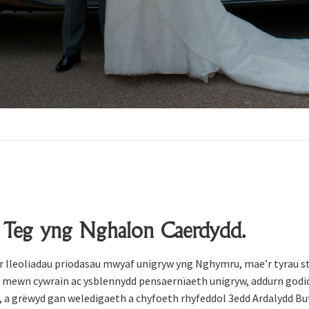
h Teg yng Nghalon Caerdydd.
’r lleoliadau priodasau mwyaf unigryw yng Nghymru, mae’r tyrau st
tu mewn cywrain ac ysblennydd pensaernïaeth unigryw, addurn godid
 a grëwyd gan weledigaeth a chyfoeth rhyfeddol 3edd Ardalydd Bute,