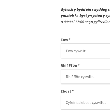
Sylwch y bydd ein swyddog s
ymateb i e-byst yn ystod y c
o 09:00 i 17:00 ac yn gyffred
Enw
*
Rhif Ffôn
*
Ebost
*