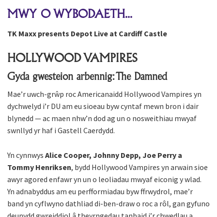
MWY O WYBODAETH...
TK Maxx presents Depot Live at Cardiff Castle
HOLLYWOOD VAMPIRES
Gyda gwesteion arbennig: The Damned
Mae’r uwch-grŵp roc Americanaidd Hollywood Vampires yn
dychwelyd i’r DU am eu sioeau byw cyntaf mewn bron i dair
blynedd — ac maen nhw’n dod ag un o nosweithiau mwyaf
swnllyd yr haf i Gastell Caerdydd.
Yn cynnwys
Alice Cooper, Johnny Depp, Joe Perry a
Tommy Henriksen
, bydd Hollywood Vampires yn arwain sioe
awyr agored enfawr yn un o leoliadau mwyaf eiconig y wlad.
Yn adnabyddus am eu perfformiadau byw ffrwydrol, mae’r
band yn cyflwyno dathliad di-ben-draw o roc a rôl, gan gyfuno
deunydd gwreiddiol â theyrngedau tanbaid i’r chwedlau a