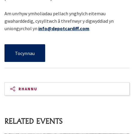
Am unrhyw ymholiadau pellach ynghylch eitemau
gwaharddedig, cysylltwch â threfnwyr y digwyddiad yn
uniongyrchol yn
info@depotcardiff.com
Tocynnau
RHANNU
RELATED EVENTS