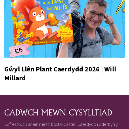
Gŵyl Llên Plant Caerdydd 2026 | Will
Millard
CADWCH MEWN CYSYLLTIAD
Cofrestrwch ar ein rhestr bostio Castell Caerdydd i dderbyn y