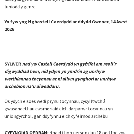
luniodd y genre.
Yn fyw yng Nghastell Caerdydd ar ddydd Gwener, 14 Awst
2026
SYLWER
nad yw Castell Caerdydd yn gyfrifol am reoli’r
digwyddiad hwn, nid ydym yn ymdrin ag unrhyw
werthiannau tocynnau ac ni allwn gynghori ar unrhyw
archebion na’u diweddaru.
Os ydych eisoes wedi prynu tocynnau, cysylltwch â
gwasanaethau cwsmeriaid eich darparwr tocynnau yn
uniongyrchol, gan ddyfynnu eich cyfeirnod archebu.
CYFYNGIAD OEDRAN:
Rhaid i bob person dan 18 oed fod yng