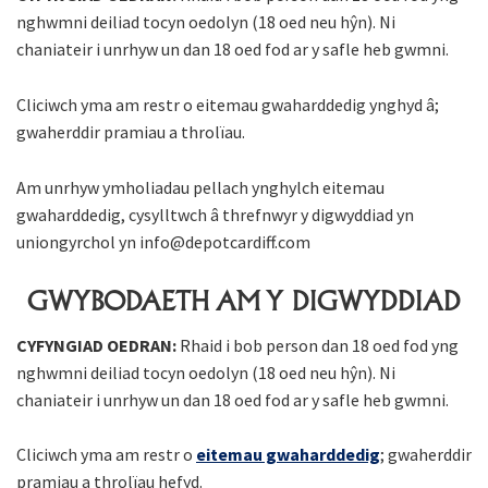
nghwmni deiliad tocyn oedolyn (18 oed neu hŷn). Ni
chaniateir i unrhyw un dan 18 oed fod ar y safle heb gwmni.
Cliciwch yma am restr o eitemau gwaharddedig ynghyd â;
gwaherddir pramiau a throlïau.
Am unrhyw ymholiadau pellach ynghylch eitemau
gwaharddedig, cysylltwch â threfnwyr y digwyddiad yn
uniongyrchol yn info@depotcardiff.com
GWYBODAETH AM Y DIGWYDDIAD
CYFYNGIAD OEDRAN:
Rhaid i bob person dan 18 oed fod yng
nghwmni deiliad tocyn oedolyn (18 oed neu hŷn). Ni
chaniateir i unrhyw un dan 18 oed fod ar y safle heb gwmni.
Cliciwch yma am restr o
eitemau gwaharddedig
; gwaherddir
pramiau a throlïau hefyd.