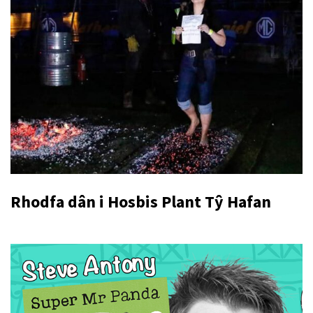
Rhodfa dân i Hosbis Plant Tŷ Hafan